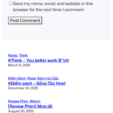
Save my name, email, and website in this
browser for the next time I comment.
Notes
, 
Think
#Think – You better work B**ch!
March 8, 2026
Điểm Sách
, 
Read
, 
Sách Hư Cấu
#Điểm sách – Sống (Dư Hoa)
December 24, 2025
Review Phim
, 
Watch
[Review Phim] Mưa đỏ
August 30, 2025