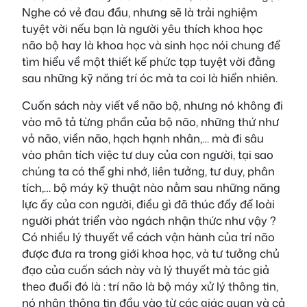
Nghe có vẻ đau đầu, nhưng sẽ là trải nghiệm
tuyệt vời nếu bạn là người yêu thích khoa học
não bộ hay là khoa học và sinh học nói chung để
tìm hiểu về một thiết kế phức tạp tuyệt vời đằng
sau những kỹ năng trí óc mà ta coi là hiển nhiên.
Cuốn sách này viết về não bộ, nhưng nó không đi
vào mô tả từng phần của bộ não, những thứ như
vỏ não, viền não, hạch hạnh nhân,… mà đi sâu
vào phân tích việc tư duy của con người, tại sao
chúng ta có thể ghi nhớ, liên tưởng, tư duy, phân
tích,… bộ máy kỹ thuật nào nằm sau những năng
lực ấy của con người, điều gì đã thúc đẩy để loài
người phát triển vào ngách nhận thức như vậy ?
Có nhiều lý thuyết về cách vận hành của trí não
được đưa ra trong giới khoa học, và tư tưởng chủ
đạo của cuốn sách này và lý thuyết mà tác giả
theo đuổi đó là : trí não là bộ máy xử lý thông tin,
nó nhận thông tin đầu vào từ các giác quan và cả