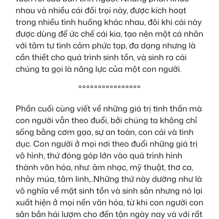
nhau và nhiều cái đối trọi này, được kích hoạt
trong nhiều tình huống khác nhau, đôi khi cái này
được dùng để ức chế cái kia, tạo nên một cá nhân
với tâm tư tình cảm phức tạp, đa dạng nhưng là
cần thiết cho quá trình sinh tồn, và sinh ra cái
chúng ta gọi là năng lực của một con người.
°°°°°°°°°°°°°°°°
Phần cuối cùng viết về những giá trị tinh thần mà
con người vẫn theo đuổi, bởi chúng ta không chỉ
sống bằng cơm gạo, sự an toàn, con cái và tình
dục. Con người ở mọi nơi theo đuổi những giá trị
vô hình, thứ đóng góp lớn vào quá trình hình
thành văn hóa, như: âm nhạc, mỹ thuật, thơ ca,
nhảy múa, tâm linh,..Những thứ này dường như là
vô nghĩa về mặt sinh tồn và sinh sản nhưng nó lại
xuất hiện ở mọi nền văn hóa, từ khi con người con
săn bắn hái lượm cho đến tận ngày nay và với rất