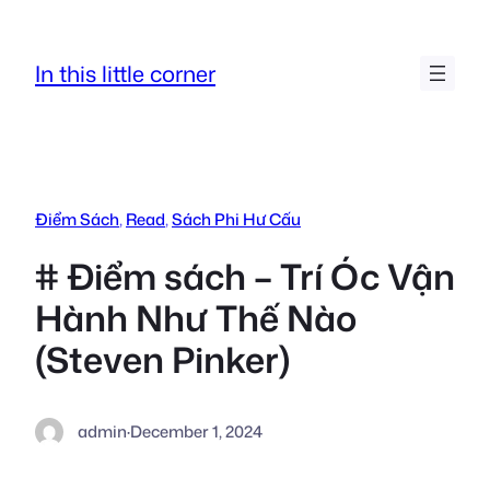
Skip
to
In this little corner
content
Điểm Sách
, 
Read
, 
Sách Phi Hư Cấu
# Điểm sách – Trí Óc Vận
Hành Như Thế Nào
(Steven Pinker)
admin
·
December 1, 2024