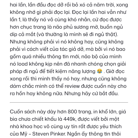
hai lần, lần đầu đọc dở rồi bỏ xó cả năm trời, xong
không nhớ gì phải đọc lại. Đọc lại lần hai vẫn như
lần 1, là thấy nó vô cùng khó nhằn, cứ đọc được
hơn chục trang là não phủ sương mờ, buồn ngủ
díp cả mắt (và thường là mình sẽ đi ngủ thật).
Nhưng không phải vì nó không hay, cũng không
phải vì cách viết của tác giả dở, mà bởi vì nó bao
gồm quá nhiều thông tin mới, não bộ của mình
nó load không kịp nên đã nhanh chóng chọn giải
pháp đi ngủ để tiết kiệm năng lượng
. Giờ đọc
xong rồi thì mình thấy nó hay, nhưng cũng không
dám chắc mình có thể review được cuốn này cho
ra hồn hay không nữa. Nhưng hãy cứ bắt đầu.
Cuốn sách này dày hơn 800 trang, in khổ lớn, giá
bìa chưa chiết khấu là 449k, được viết bởi một
nhà khoa học vô cùng uy tín rất được yêu thích
của Mỹ – Steven Pinker. Ngần ấy thông tin thôi