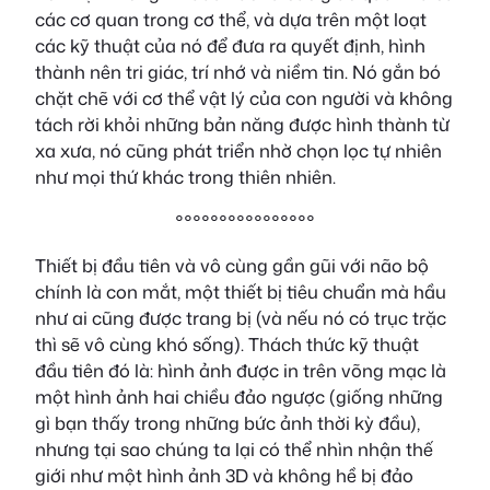
các cơ quan trong cơ thể, và dựa trên một loạt
các kỹ thuật của nó để đưa ra quyết định, hình
thành nên tri giác, trí nhớ và niềm tin. Nó gắn bó
chặt chẽ với cơ thể vật lý của con người và không
tách rời khỏi những bản năng được hình thành từ
xa xưa, nó cũng phát triển nhờ chọn lọc tự nhiên
như mọi thứ khác trong thiên nhiên.
°°°°°°°°°°°°°°°°
Thiết bị đầu tiên và vô cùng gần gũi với não bộ
chính là con mắt, một thiết bị tiêu chuẩn mà hầu
như ai cũng được trang bị (và nếu nó có trục trặc
thì sẽ vô cùng khó sống). Thách thức kỹ thuật
đầu tiên đó là: hình ảnh được in trên võng mạc là
một hình ảnh hai chiều đảo ngược (giống những
gì bạn thấy trong những bức ảnh thời kỳ đầu),
nhưng tại sao chúng ta lại có thể nhìn nhận thế
giới như một hình ảnh 3D và không hề bị đảo