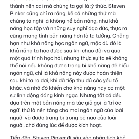
thành nên cái mà chúng ta gọi là :ý thức. Steven
Pinker cũng chỉ ra rằng, kể cả những thứ mà
chúng ta nghĩ là không hề bản năng, như khả
năng học tập và những suy nghĩ đạo đức, thực ra
cũng mang tính bản năng hơn là ta tưởng. Chăng
hạn như khả năng học ngôn ngữ, mặc dù đó là
khả năng ta học được sau khi chào đời và qua
một quá trình học hỏi, nhưng thực sự ta sẽ không
thể nói nếu không được trang bị khả năng để hiểu
ngôn ngữ, chỉ là khả năng này được hoàn thiện
sau khi ta ra đời, khi đã tiếp thu đủ các yếu tố
khác, và nhờ đó khiến cho khả năng này có một
sự linh động đáng kinh ngạc. Nhưng tất cả đều
dựa trên một bản năng mà tác giả gọi là ‘trí óc
ngữ’, thứ là nền tảng cho mọi ngôn ngữ của loài
người và được trang bị trong bộ não của loài
người, chờ đúng lúc để được kích hoạt.
Tiếp đến, Steven Pinker đi sâu vào phân tích khả