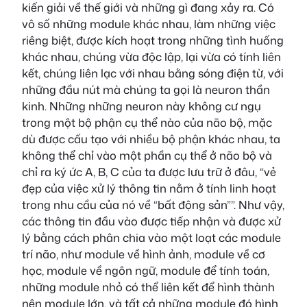
kiến giải về thế giới và những gì đang xảy ra. Có
vô số những module khác nhau, làm những việc
riêng biệt, được kích hoạt trong những tình huống
khác nhau, chúng vừa độc lập, lại vừa có tính liên
kết, chúng liên lạc với nhau bằng sóng điện từ, với
những đầu nút mà chúng ta gọi là neuron thần
kinh. Những những neuron này không cư ngụ
trong một bộ phận cụ thể nào của não bộ, mặc
dù được cấu tạo với nhiều bộ phận khác nhau, ta
không thể chỉ vào một phần cụ thể ở não bộ và
chỉ ra ký ức A, B, C của ta được lưu trữ ở đâu, “vẻ
đẹp của việc xử lý thông tin nằm ở tính linh hoạt
trong nhu cầu của nó về “bất động sản””. Như vậy,
các thông tin đầu vào được tiếp nhận và được xử
lý bằng cách phân chia vào một loạt các module
trí não, như module về hình ảnh, module về cơ
học, module về ngôn ngữ, module để tính toán,
những module nhỏ có thể liên kết để hình thành
nên module lớn, và tất cả những module đó hình