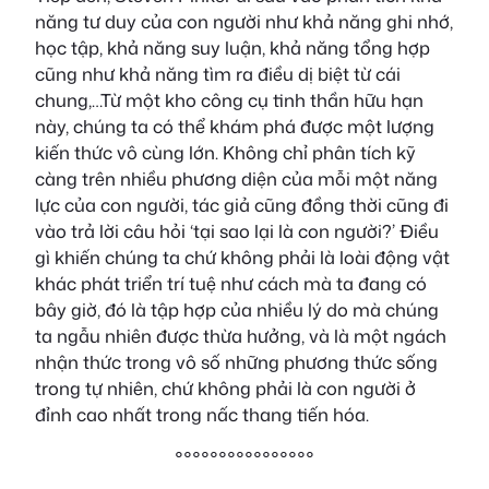
năng tư duy của con người như khả năng ghi nhớ,
học tập, khả năng suy luận, khả năng tổng hợp
cũng như khả năng tìm ra điều dị biệt từ cái
chung,…Từ một kho công cụ tinh thần hữu hạn
này, chúng ta có thể khám phá được một lượng
kiến thức vô cùng lớn. Không chỉ phân tích kỹ
càng trên nhiều phương diện của mỗi một năng
lực của con người, tác giả cũng đồng thời cũng đi
vào trả lời câu hỏi ‘tại sao lại là con người?’ Điều
gì khiến chúng ta chứ không phải là loài động vật
khác phát triển trí tuệ như cách mà ta đang có
bây giờ, đó là tập hợp của nhiều lý do mà chúng
ta ngẫu nhiên được thừa hưởng, và là một ngách
nhận thức trong vô số những phương thức sống
trong tự nhiên, chứ không phải là con người ở
đỉnh cao nhất trong nấc thang tiến hóa.
°°°°°°°°°°°°°°°°