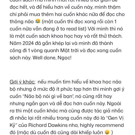
đọc hết, và để hiểu hơn về cuốn này, mình thậm
chí phải mua thêm hai cuốn khác nữa để đọc cho
thông não
(một cuốn thì đọc xong rồi còn 1
cuốn nữa vẫn đang ở to read list) Với mình thì nó
là một cuốn sách khoa học hay và rất thử thách.
Năm 2024 đã gần khép lại và mình đã thành
công đi 1 vòng quanh Mặt trời và đọc xong cuốn
sách này. Well done, Ngọc!
Gợi ý khác:
nếu muốn tìm hiểu về khoa học não
bộ nhưng ở mức độ ít phức tạp hơn thì mình gợi ý
cuốn “Não bộ nói gì về bạn”, nó cũng rất hay
nhưng ngắn gọn và dễ đọc hơn cuốn này. Ngoài
ra thì một cuốn khác mà cũng được tác giả nhắc
đi nhắc lại rất nhiều trong cuốn này đó là “Gen Vị
Kỷ” của Richard Dawkins nha, highly recommend
đó (mặc dù cuốn đó cũng dài khiếp luôn
)