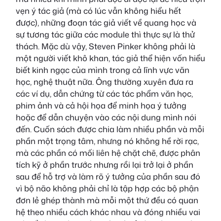
vẹn ý tác giả (mà có lúc vẫn không hiểu hết
được), những đoạn tác giả viết về quang học và
sự tương tác giữa các module thì thực sự là thử
thách. Mặc dù vậy, Steven Pinker không phải là
một người viết khô khan, tác giả thể hiện vốn hiểu
biết kinh ngạc của mình trong cả lĩnh vực văn
học, nghệ thuật nữa. Ông thường xuyên đưa ra
các ví dụ, dẫn chứng từ các tác phẩm văn học,
phim ảnh và cả hội họa để minh họa ý tưởng
hoặc để dẫn chuyện vào các nội dung mình nói
đến. Cuốn sách được chia làm nhiều phần và mỗi
phần một trọng tâm, nhưng nó không hề rời rạc,
mà các phần có mối liên hệ chặt chẽ, được phân
tích kỹ ở phần trước nhưng rồi lại trở lại ở phần
sau để hỗ trợ và làm rõ ý tưởng của phần sau đó
vì bộ não không phải chỉ là tập hợp các bộ phận
đơn lẻ ghép thành mà mỗi một thứ đều có quan
hệ theo nhiều cách khác nhau và đóng nhiều vai