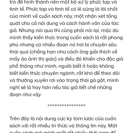
trò để hình thành nên một bộ xử lý phức tạp và
tinh tế. Phức tạp và tinh tế có lẽ cũng là lời chốt
của mình về cuốn sách này, một nhận xét tổng
quát cho cả nội dung và cách hành văn của tác
giả. Nhưng nói qua thì cũng phải nói lại, mặc dù
mình thấy kiến thức trong cuốn sách là rất phong
phú nhưng có nhiều đoạn nó hơi bị chuyên sâu
thái quá (chẳng hạn như cách ông giải thích về
mấy ảo ảnh thị giác) và điều đó khiến cho độc giả
phổ thông như mình, người biết ít hoặc không
biết kiến thức chuyên ngành, rất khó để theo dõi
và thường xuyên rơi vào trạng thái gà gật, mình
nghĩ sẽ là hay hơn nếu tác giả tiết chế những
đoạn như vậy.
°°°°°°°°°°°°°°°°
Trên đây là nội dung cực kỳ tóm lược của cuốn
sách với rất nhiều tri thức và thông tin này. Một
cuốn sách mà mình mất rất nhiều thời gian để