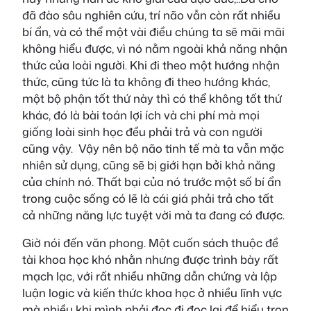
đã đào sâu nghiên cứu, trí não vẫn còn rất nhiều
bí ẩn, và có thể một vài điều chúng ta sẽ mãi mãi
không hiểu được, vì nó nằm ngoài khả năng nhận
thức của loài người. Khi đi theo một hướng nhận
thức, cũng tức là ta không đi theo hướng khác,
một bộ phận tốt thứ này thì có thể không tốt thứ
khác, đó là bài toán lợi ích và chi phí mà mọi
giống loài sinh học đều phải trả và con người
cũng vậy. Vậy nên bộ não tinh tế mà ta vẫn mặc
nhiên sử dụng, cũng sẽ bị giới hạn bởi khả năng
của chính nó. Thất bại của nó trước một số bí ẩn
trong cuộc sống có lẽ là cái giá phải trả cho tất
cả những năng lực tuyệt vời mà ta đang có được.
Giờ nói đến văn phong. Một cuốn sách thuộc đề
tài khoa học khó nhằn nhưng được trình bày rất
mạch lạc, với rất nhiều những dẫn chứng và lập
luận logic và kiến thức khoa học ở nhiều lĩnh vực
mà nhiều khi mình phải đọc đi đọc lại để hiểu trọn