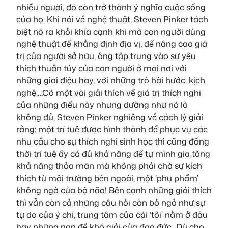
nhiều người, đó còn trở thành ý nghĩa cuộc sống
của họ. Khi nói về nghệ thuật, Steven Pinker tách
biệt nó ra khỏi khía cạnh khi mà con người dùng
nghệ thuật để khẳng định địa vị, để nâng cao giá
trị của người sở hữu, ông tập trung vào sự yêu
thích thuần túy của con người ở mọi nơi với
những giai điệu hay, với những trò hài hước, kịch
nghệ,…Có một vài giải thích về giá trị thích nghi
của những điều này nhưng dường như nó là
không đủ, Steven Pinker nghiêng về cách lý giải
rằng: một trí tuệ được hình thành để phục vụ các
nhu cầu cho sự thích nghi sinh học thì cũng đồng
thời trí tuệ ấy có đủ khả năng để tự mình gia tăng
khả năng thỏa mãn mà không phải chờ sự kích
thích từ môi trường bên ngoài, một ‘phụ phẩm’
không ngờ của bộ não! Bên cạnh những giải thích
thì vẫn còn cả những câu hỏi còn bỏ ngỏ như sự
tự do của ý chí, trung tâm của cái ‘tôi’ nằm ở đâu
hay những nan đề khó giải của đạo đức,..Dù cho