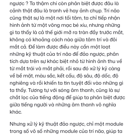
ngược ? Ta thậm chí còn phân biệt được đâu là
cảnh thật đâu là tranh vẽ hay ảnh chụp. Trí não
cũng thật sự là một nơi tối tăm, ta chỉ tiếp nhận
hình ảnh từ một võng mạc bé xíu, nhưng những
gì ta thấy là cả thế giới mở ra tràn đầy trước mắt,
không có khoảng cách nào giữa tâm trí và đôi
mắt cả. Để làm được điều này cần một loạt
những kỹ thuật của trí não để đảo ngược, phân
tích dựa trên sự khác biệt nhỏ từ hình ảnh thu về
từ mắt trái và mắt phải, rồi sau đó xử lý kỹ càng
về bề mặt, màu sắc, kết cấu, độ sâu, độ dốc, độ
nghiêng và rồi khiến ta tin tuyệt đối vào những gì
ta thấy. Tương tự với sóng âm thanh, cũng là sự
chắt lọc của tiếng động để giúp ta phân biệt được
giữa tiếng người và những âm thanh vô nghĩa
khác.
Nhưng xử lý kỹ thuật đảo ngược, chỉ một module
trong số vô số những module của trí não, giúp ta