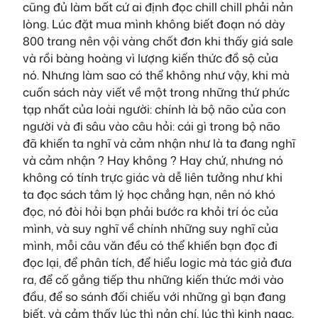
cũng đủ làm bất cứ ai định đọc chill chill phải nản
lòng. Lúc đặt mua mình không biết đoạn nó dày
800 trang nên vội vàng chốt đơn khi thấy giá sale
và rồi bàng hoàng vì lượng kiến thức đồ sộ của
nó. Nhưng làm sao có thể không như vậy, khi mà
cuốn sách này viết về một trong những thứ phức
tạp nhất của loài người: chính là bộ não của con
người và đi sâu vào câu hỏi: cái gì trong bộ não
đã khiến ta nghĩ và cảm nhận như là ta đang nghĩ
và cảm nhận ? Hay không ? Hay chứ, nhưng nó
không có tính trực giác và dễ liên tưởng như khi
ta đọc sách tâm lý học chẳng hạn, nên nó khó
đọc, nó đòi hỏi bạn phải bước ra khỏi trí óc của
mình, và suy nghĩ về chính những suy nghĩ của
mình, mỗi câu văn đều có thể khiến bạn đọc đi
đọc lại, để phân tích, để hiểu logic mà tác giả đưa
ra, để cố gắng tiếp thu những kiến thức mới vào
đầu, để so sánh đối chiếu với những gì bạn đang
biết, và cảm thấy lúc thì nản chí, lúc thì kinh ngạc.