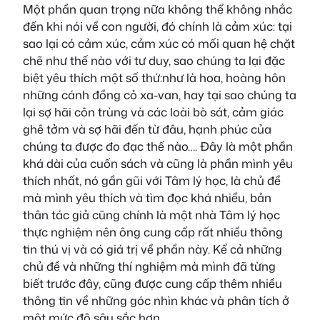
Một phần quan trọng nữa không thể không nhắc
đến khi nói về con người, đó chính là cảm xúc: tại
sao lại có cảm xúc, cảm xúc có mối quan hệ chặt
chẽ như thế nào với tư duy, sao chúng ta lại đặc
biệt yêu thích một số thứ:như là hoa, hoàng hôn
những cánh đồng cỏ xa-van, hay tại sao chúng ta
lại sợ hãi côn trùng và các loài bò sát, cảm giác
ghê tởm và sợ hãi đến từ đâu, hạnh phúc của
chúng ta được đo đạc thế nào…. Đây là một phần
khá dài của cuốn sách và cũng là phần mình yêu
thích nhất, nó gần gũi với Tâm lý học, là chủ đề
mà mình yêu thích và tìm đọc khá nhiều, bản
thân tác giả cũng chính là một nhà Tâm lý học
thực nghiệm nên ông cung cấp rất nhiều thông
tin thú vị và có giá trị về phần này. Kể cả những
chủ đề và những thí nghiệm mà mình đã từng
biết trước đây, cũng được cung cấp thêm nhiều
thông tin về những góc nhìn khác và phân tích ở
một mức độ sâu sắc hơn.