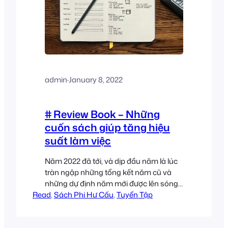
admin
·
January 8, 2022
# Review Book – Những
cuốn sách giúp tăng hiệu
suất làm việc
Năm 2022 đã tới, và dịp đầu năm là lúc
tràn ngập những tổng kết năm cũ và
những dự định năm mới được lên sóng.
Read
Lên danh sách thì không khó khăn gì, ai
, 
Sách Phi Hư Cấu
, 
Tuyển Tập
mà chả hình dung ra một phiên bản tốt
hơn của bản thân cơ chứ, chỉ có làm