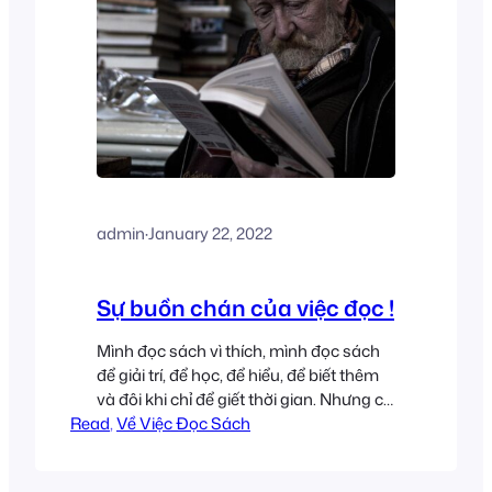
admin
·
January 22, 2022
Sự buồn chán của việc đọc !
Mình đọc sách vì thích, mình đọc sách
để giải trí, để học, để hiểu, để biết thêm
và đôi khi chỉ để giết thời gian. Nhưng có
Read
phải việc đọc lúc nào cũng vui vẻ, thú vị
, 
Về Việc Đọc Sách
?? Không, không hề. Đọc sách đôi khi là
một việc buồn tẻ, hết sức buồn tẻ…