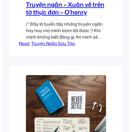
Truyện ngắn – Xuân về trên
tờ thực đơn – O’henry
/* Đây là tuyển tập những truyện ngắn
hay hay mà mình lượm lặt được */ Khi
mình không biết đăng gì, thì mình sẽ
Read
đăng truyện ngắn
, 
Truyện Ngắn Sưu Tập
. Mình (lại ) đăng
tiếp 1 truyện ngắn của O’Henry. Có một
giai thoại về sự ra đời của câu chuyện
này là: một ngày kia…